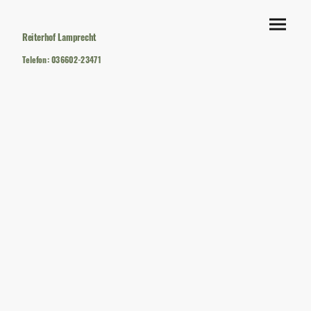
Reiterhof Lamprecht
Telefon: 036602-23471
Mobil: 0172-910 9631